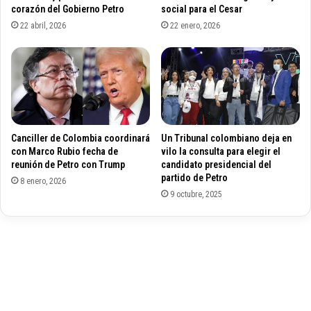
a
corazón del Gobierno Petro
social para el Cesar
r
G
g
22 abril, 2026
22 enero, 2026
u
e
a
C
j
e
i
l
r
i
a
s
e
Canciller de Colombia coordinará
Un Tribunal colombiano deja en
n
con Marco Rubio fecha de
vilo la consulta para elegir el
l
reunión de Petro con Trump
candidato presidencial del
a
partido de Petro
8 enero, 2026
s
9 octubre, 2025
e
l
e
c
c
i
o
n