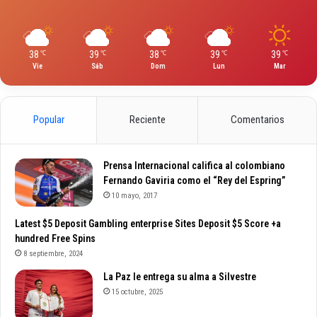
38
39
38
39
39
℃
℃
℃
℃
℃
Vie
Sáb
Dom
Lun
Mar
Popular
Reciente
Comentarios
Prensa Internacional califica al colombiano
Fernando Gaviria como el “Rey del Espring”
10 mayo, 2017
Latest $5 Deposit Gambling enterprise Sites Deposit $5 Score +a
hundred Free Spins
8 septiembre, 2024
La Paz le entrega su alma a Silvestre
15 octubre, 2025