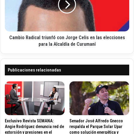
n
c
i
i
i
o
c
ó
R
o
n
a
d
d
e
Cambio Radical triunfó con Jorge Celis en las elecciones
i
l
c
para la Alcaldía de Curumaní
a
a
r
l
r
t
o
r
Publicaciones relacionadas
y
i
o
u
B
n
r
f
u
ó
n
c
o
o
e
n
Exclusivo Revista SEMANA:
Senador José Alfredo Gnecco
n
J
Angie Rodríguez denuncia red de
respalda el Parque Solar Upar
L
o
extorsión y presiones en el
como solución energética y