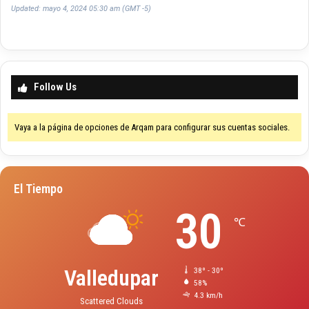
Updated: mayo 4, 2024 05:30 am (GMT -5)
Follow Us
Vaya a la página de opciones de Arqam para configurar sus cuentas sociales.
El Tiempo
30
℃
Valledupar
38º - 30º
58%
4.3 km/h
Scattered Clouds