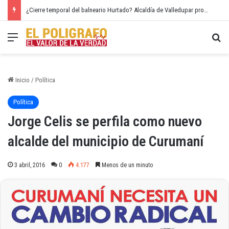
¿Cierre temporal del balneario Hurtado? Alcaldía de Valledupar propone recuperar el río Guatapurí
Menú
Bu
Inicio
/
Política
Política
Jorge Celis se perfila como nuevo
alcalde del municipio de Curumaní
3 abril, 2016
0
4.177
Menos de un minuto