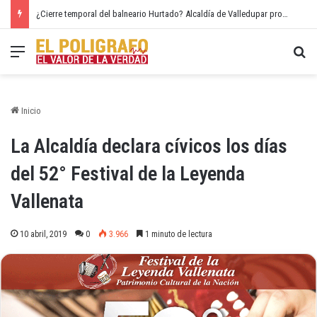
¿Cierre temporal del balneario Hurtado? Alcaldía de Valledupar propone recuperar el río Guatapurí
Menú
Bu
Inicio
La Alcaldía declara cívicos los días
del 52° Festival de la Leyenda
Vallenata
10 abril, 2019
0
3.966
1 minuto de lectura