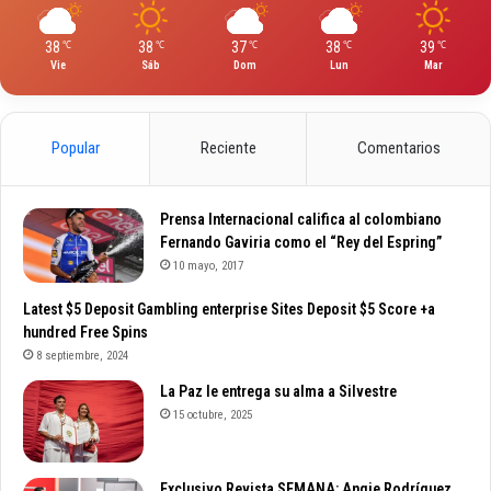
38
38
37
38
39
℃
℃
℃
℃
℃
Vie
Sáb
Dom
Lun
Mar
Popular
Reciente
Comentarios
Prensa Internacional califica al colombiano
Fernando Gaviria como el “Rey del Espring”
10 mayo, 2017
Latest $5 Deposit Gambling enterprise Sites Deposit $5 Score +a
hundred Free Spins
8 septiembre, 2024
La Paz le entrega su alma a Silvestre
15 octubre, 2025
Exclusivo Revista SEMANA: Angie Rodríguez