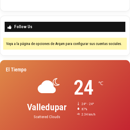
Follow Us
Vaya a la página de opciones de Arqam para configurar sus cuentas sociales.
El Tiempo
24
℃
Valledupar
24º - 24º
87%
2.34 km/h
Scattered Clouds