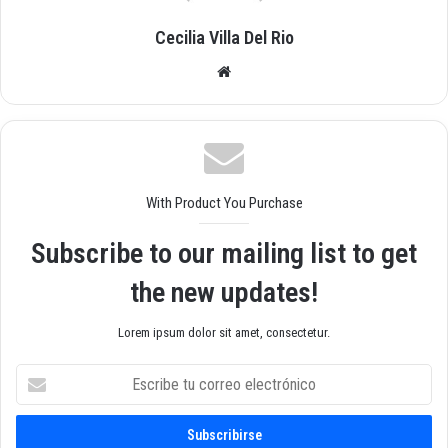
Cecilia Villa Del Rio
Siti
o
we
b
With Product You Purchase
Subscribe to our mailing list to get
the new updates!
Lorem ipsum dolor sit amet, consectetur.
E
s
c
r