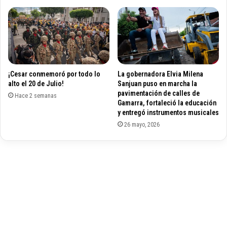
o
d
c
e
i
l
a
a
d
G
o
u
r
¡Cesar conmemoró por todo lo
La gobernadora Elvia Milena
a
e
alto el 20 de Julio!
Sanjuan puso en marcha la
j
s
pavimentación de calles de
i
Hace 2 semanas
d
Gamarra, fortaleció la educación
r
e
y entregó instrumentos musicales
a
s
26 mayo, 2026
q
i
u
n
e
d
t
i
e
c
r
a
m
t
i
o
n
s
a
d