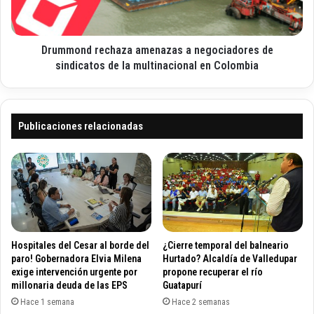
o
e
n
s
d
i
r
g
Drummond rechaza amenazas a negociadores de
e
n
c
sindicatos de la multinacional en Colombia
a
h
c
a
i
z
ó
a
Publicaciones relacionadas
n
a
d
m
e
e
g
n
o
a
b
z
e
a
r
s
Hospitales del Cesar al borde del
¿Cierre temporal del balneario
n
a
paro! Gobernadora Elvia Milena
Hurtado? Alcaldía de Valledupar
a
n
exige intervención urgente por
propone recuperar el río
d
millonaria deuda de las EPS
Guatapurí
e
o
g
Hace 1 semana
Hace 2 semanas
r