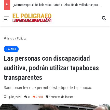
¿Cierre temporal del balneario Hurtado? Alcaldía de Valledupar propone recuperar el río Guatapurí
Menú
Bu
Inicio
/
Política
Política
Las personas con discapacidad
auditiva, podrán utilizar tapabocas
transparentes
Sancionan ley que permite éste tipo de tapabocas
9 julio, 2021
0
3.968
2 minutos de lectura