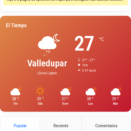
El Tiempo
27
℃
Valledupar
27º - 27º
70%
0.97 km/h
Lluvia Ligera
38
39
37
38
39
℃
℃
℃
℃
℃
Vie
Sáb
Dom
Lun
Mar
Popular
Reciente
Comentarios