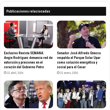
u
a
c
t
Publicaciones relacionadas
i
o
ó
r
n
i
c
a
o
p
n
a
s
r
t
a
Exclusivo Revista SEMANA:
Senador José Alfredo Gnecco
i
e
Angie Rodríguez denuncia red de
respalda el Parque Solar Upar
t
l
extorsión y presiones en el
como solución energética y
u
corazón del Gobierno Petro
social para el Cesar
C
c
o
22 abril, 2026
22 enero, 2026
i
n
o
c
n
u
a
r
l
s
p
o
a
N