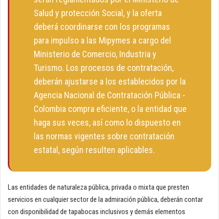
Salud y protección Social, y la oferta
deberá coordinarse con los programas
para impulso a las Mipymes a cargo del
Ministerio de Comercio, Industria y
Turismo. Los procesos de contratación,
deberán ajustarse a los establecidos por la
Agencia Nacional de Contratación Pública ­
Colombia compra eficiente, o la entidad que
haga sus veces, así como lo dispuesto en
las normas vigentes sobre contratación
estatal, según resulten aplicables.
Las entidades de naturaleza pública, privada o mixta que presten
servicios en cualquier sector de la admiración pública, deberán contar
con disponibilidad de tapabocas inclusivos y demás elementos