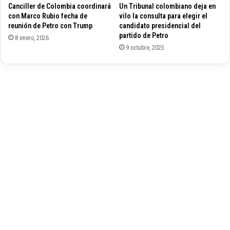
Canciller de Colombia coordinará
Un Tribunal colombiano deja en
r
a
con Marco Rubio fecha de
vilo la consulta para elegir el
a
c
reunión de Petro con Trump
candidato presidencial del
i
i
partido de Petro
8 enero, 2026
m
o
9 octubre, 2025
p
n
l
a
e
l
m
d
e
e
n
E
t
s
a
c
r
r
r
i
e
t
c
u
o
r
m
a
e
"
n
C
d
o