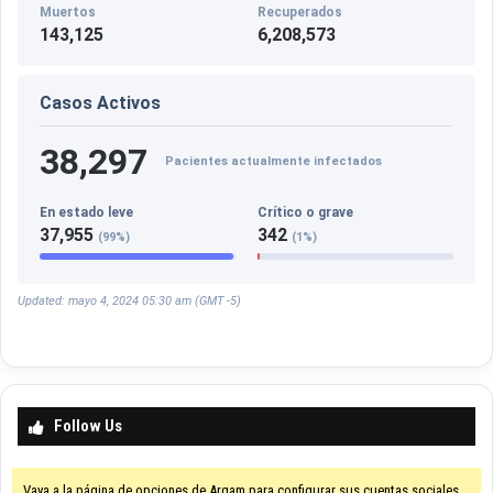
Muertos
Recuperados
143,125
6,208,573
Casos Activos
38,297
Pacientes actualmente infectados
En estado leve
Crítico o grave
37,955
342
(99%)
(1%)
Updated: mayo 4, 2024 05:30 am (GMT -5)
Follow Us
Vaya a la página de opciones de Arqam para configurar sus cuentas sociales.