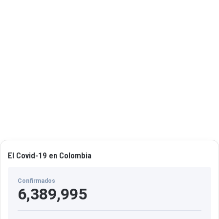
i
s
d
"
e
n
t
a
El Covid-19 en Colombia
Confirmados
6,389,995