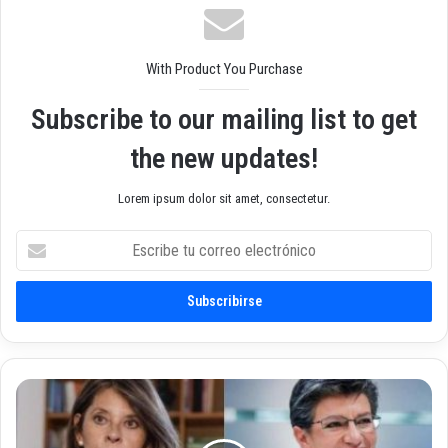
b
With Product You Purchase
Subscribe to our mailing list to get
the new updates!
Lorem ipsum dolor sit amet, consectetur.
E
s
c
r
i
b
e
t
C
u
l
c
a