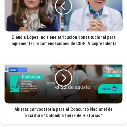
o
u
r
d
r
i
e
a
o
L
e
ó
l
Claudia López, no tiene atribución constitucional para
p
e
e
implementar recomendaciones de CIDH: Vicepresidenta
c
z
t
,
A
r
n
b
ó
o
i
n
t
e
i
i
r
c
e
t
o
n
a
e
c
a
o
t
Abierta convocatoria para el Concurso Nacional de
n
r
v
Escritura "Colombia tierra de Historias"
i
o
b
c