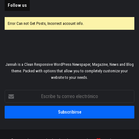
Follow us
Error Can not Get Posts, Incorrect account info.
Jannah is a Clean Responsive WordPress Newspaper, Magazine, News and Blog
theme. Packed with options that allow you to completely customize your
website to your needs.
Escribe
tu
correo
electrónico