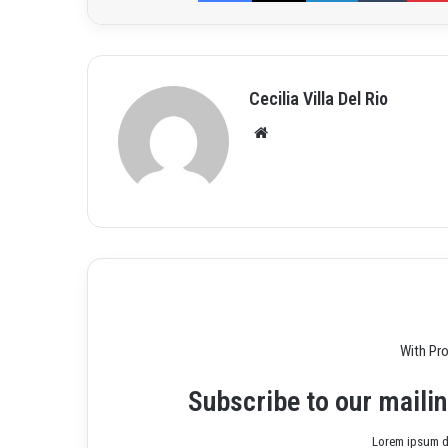
Cecilia Villa Del Rio
Siti
o
we
b
With Pr
Subscribe to our mailin
Lorem ipsum do