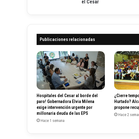
s
el Cesar
r
d
ó
e
n
p
i
o
c
r
o
Publicaciones relacionadas
t
i
v
a
s
d
e
c
a
Hospitales del Cesar al borde del
¿Cierre tempo
n
paro! Gobernadora Elvia Milena
Hurtado? Alc
o
exige intervención urgente por
propone recup
t
millonaria deuda de las EPS
Hace 2 sema
a
Hace 1 semana
j
e
,