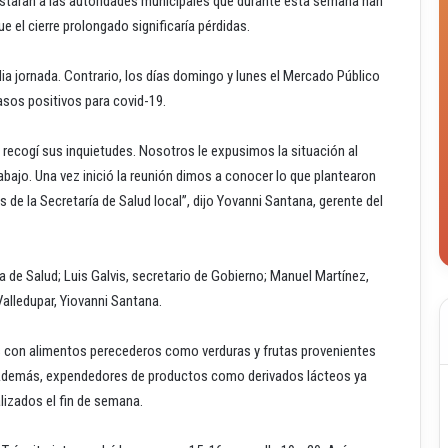
estaran a las autoridades municipales que durante esta semana han
 el cierre prolongado significaría pérdidas.
dia jornada. Contrario, los días domingo y lunes el Mercado Público
sos positivos para covid-19.
recogí sus inquietudes. Nosotros le expusimos la situación al
abajo. Una vez inició la reunión dimos a conocer lo que plantearon
 de la Secretaría de Salud local”, dijo Yovanni Santana, gerente del
a de Salud; Luis Galvis, secretario de Gobierno; Manuel Martínez,
alledupar, Yiovanni Santana.
s con alimentos perecederos como verduras y frutas provenientes
Además, expendedores de productos como derivados lácteos ya
lizados el fin de semana.