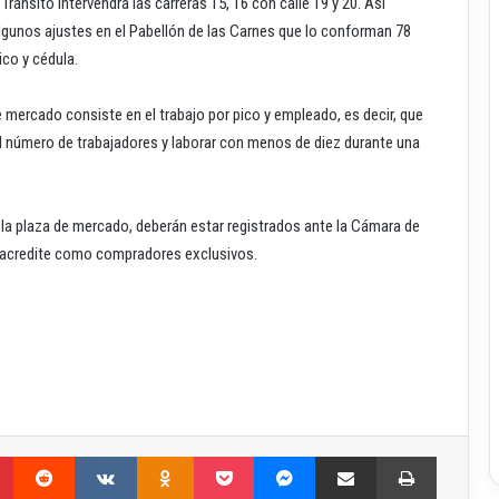
 Tránsito intervendrá las carreras 15, 16 con calle 19 y 20. Así
algunos ajustes en el Pabellón de las Carnes que lo conforman 78
ico y cédula.
de mercado consiste en el trabajo por pico y empleado, es decir, que
 número de trabajadores y laborar con menos de diez durante una
la plaza de mercado, deberán estar registrados ante la Cámara de
s acredite como compradores exclusivos.
Pinterest
Reddit
VKontakte
Odnoklassniki
Pocket
Messenger
Compartir por correo electrónico
Imprimir