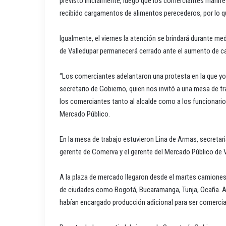
previsto inicialmente, luego que los comerciantes manif
recibido cargamentos de alimentos perecederos, por lo que
Igualmente, el viernes la atención se brindará durante me
de Valledupar permanecerá cerrado ante el aumento de ca
“Los comerciantes adelantaron una protesta en la que yo 
secretario de Gobierno, quien nos invitó a una mesa de tr
los comerciantes tanto al alcalde como a los funcionarios
Mercado Público.
En la mesa de trabajo estuvieron Lina de Armas, secretari
gerente de Comerva y el gerente del Mercado Público de V
A la plaza de mercado llegaron desde el martes camione
de ciudades como Bogotá, Bucaramanga, Tunja, Ocaña. 
habían encargado producción adicional para ser comercia