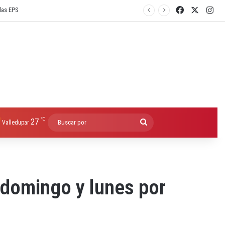
Facebook
X
Ins
℃
27
Buscar
Valledupar
por
 domingo y lunes por