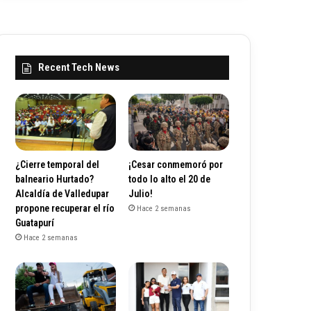
Recent Tech News
¿Cierre temporal del
¡Cesar conmemoró por
balneario Hurtado?
todo lo alto el 20 de
Alcaldía de Valledupar
Julio!
propone recuperar el río
Hace 2 semanas
Guatapurí
Hace 2 semanas