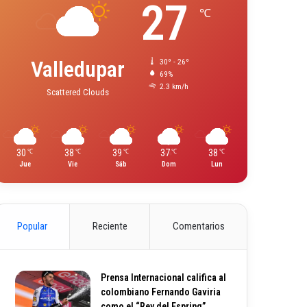
27
℃
Valledupar
30º - 26º
69%
2.3 km/h
Scattered Clouds
30
38
39
37
38
℃
℃
℃
℃
℃
Jue
Vie
Sáb
Dom
Lun
Popular
Reciente
Comentarios
Prensa Internacional califica al
colombiano Fernando Gaviria
como el “Rey del Espring”