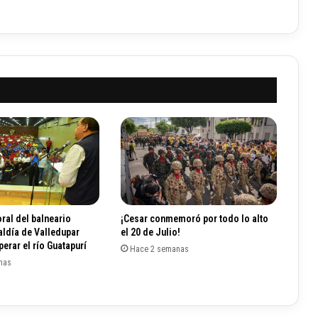
a
y
l
e
y
s
e
c
a
d
e
v
i
e
r
ral del balneario
¡Cesar conmemoró por todo lo alto
n
aldía de Valledupar
el 20 de Julio!
e
erar el río Guatapurí
Hace 2 semanas
s
nas
a
m
a
r