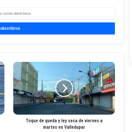
T
o
q
u
e
d
e
q
u
Toque de queda y ley seca de viernes a
e
d
martes en Valledupar