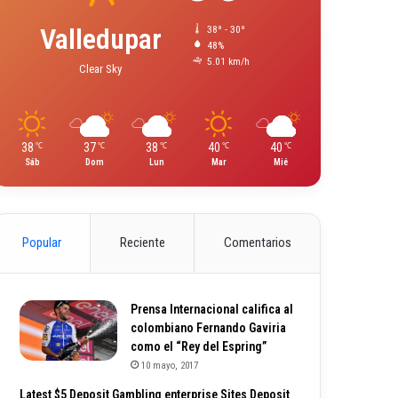
Valledupar
38º - 30º
48%
5.01 km/h
Clear Sky
38
37
38
40
40
℃
℃
℃
℃
℃
Sáb
Dom
Lun
Mar
Mié
Popular
Reciente
Comentarios
Prensa Internacional califica al
colombiano Fernando Gaviria
como el “Rey del Espring”
10 mayo, 2017
Latest $5 Deposit Gambling enterprise Sites Deposit