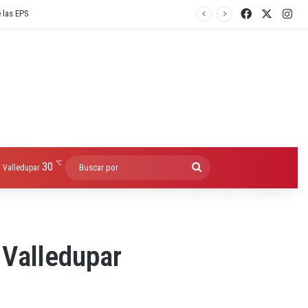
Facebook
X
Ins
℃
30
Buscar
Valledupar
por
 Valledupar