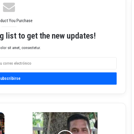
oduct You Purchase
g list to get the new updates!
lor sit amet, consectetur.
G
a
n