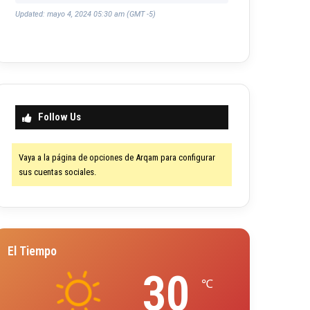
Updated: mayo 4, 2024 05:30 am (GMT -5)
Follow Us
Vaya a la página de opciones de Arqam para configurar
sus cuentas sociales.
El Tiempo
30
℃