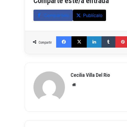
Comparte este/a entrada
Compártelo
Publícalo
Facebook
X
LinkedIn
Tumblr
Compartir
Cecilia Villa Del Rio
Siti
o
we
b