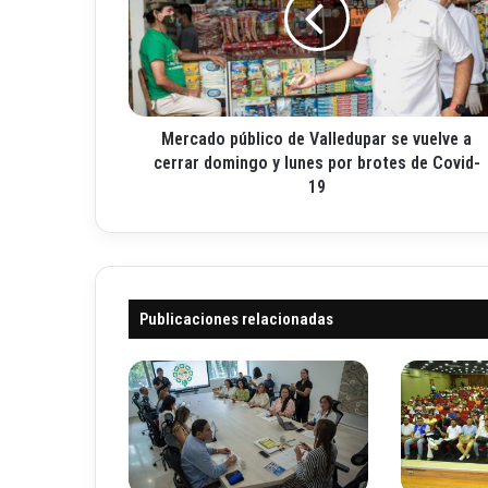
c
r
a
e
d
o
o
e
p
l
ú
e
Mercado público de Valledupar se vuelve a
b
c
l
cerrar domingo y lunes por brotes de Covid-
t
i
19
r
c
ó
o
n
d
i
e
c
V
o
Publicaciones relacionadas
a
l
l
e
d
u
p
a