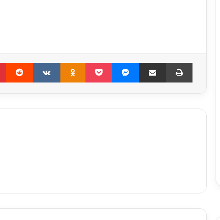
Pinterest
Reddit
VKontakte
Odnoklassniki
Pocket
Messenger
Compartir por correo electrónico
Imprimir