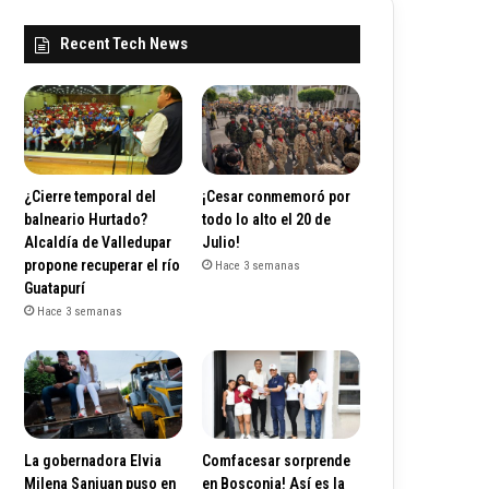
Recent Tech News
¿Cierre temporal del
¡Cesar conmemoró por
balneario Hurtado?
todo lo alto el 20 de
Alcaldía de Valledupar
Julio!
propone recuperar el río
Hace 3 semanas
Guatapurí
Hace 3 semanas
La gobernadora Elvia
Comfacesar sorprende
Milena Sanjuan puso en
en Bosconia! Así es la