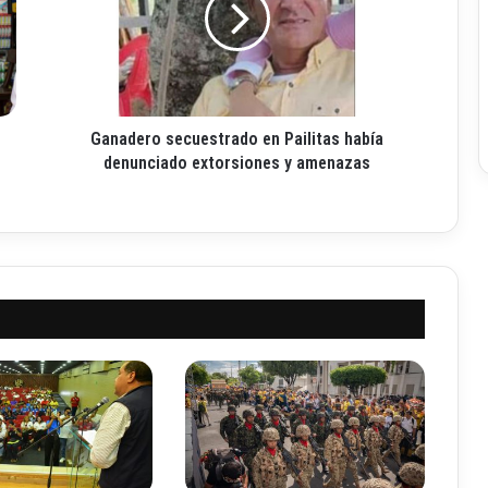
a
d
e
r
o
s
Ganadero secuestrado en Pailitas había
e
c
denunciado extorsiones y amenazas
u
e
s
t
r
a
d
o
e
n
P
a
i
l