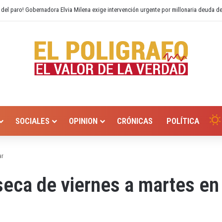
o Hurtado? Alcaldía de Valledupar propone recuperar el río Guatapurí
SOCIALES
OPINION
CRÓNICAS
POLÍTICA
ar
seca de viernes a martes en