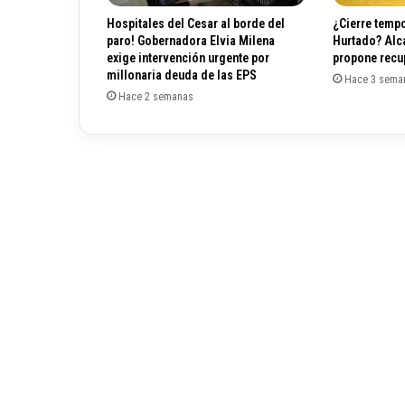
r
Hospitales del Cesar al borde del
¿Cierre tempo
s
paro! Gobernadora Elvia Milena
Hurtado? Alc
e
exige intervención urgente por
propone recup
v
millonaria deuda de las EPS
Hace 3 sema
u
Hace 2 semanas
e
l
v
e
a
c
e
r
r
a
r
d
o
m
i
n