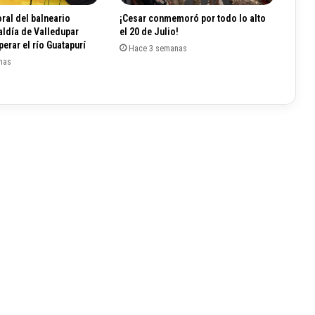
i
ral del balneario
¡Cesar conmemoró por todo lo alto
t
aldía de Valledupar
el 20 de Julio!
a
erar el río Guatapurí
Hace 3 semanas
s
nas
h
a
b
í
a
d
e
n
u
n
c
i
a
d
o
e
x